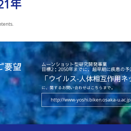
21年
tents.
ご要望
ムーンショット型研究開発事業
目標2：2050年までに、超早期に疾患の
「ウイルス-人体相互作用ネ
に、関するお問い合わせはこちらまで。
http://www-yoshi.biken.osaka-u.ac.jp